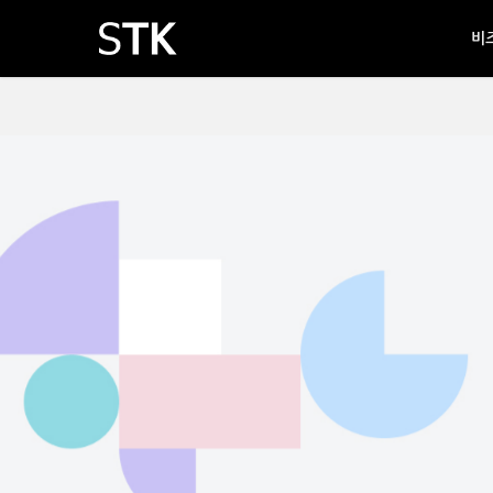
Skip
비
to
main
content