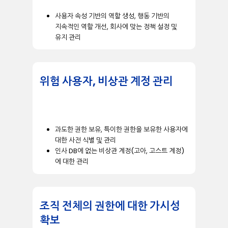
사용자
속성
기반의
역할
생성
,
행동
기반의
지속적인
역할
개선
,
회사에
맞는
정책
설정
및
유지
관리
위험 사용자, 비상관 계정 관리
과도한
권한
보유
,
특이한
권한을
보유한
사용자에
대한
사전
식별
및
관리
인사
DB
에
없는
비상관
계정
(
고아
,
고스트
계정
)
에
대한
관리
조직 전체의 권한에 대한 가시성
확보