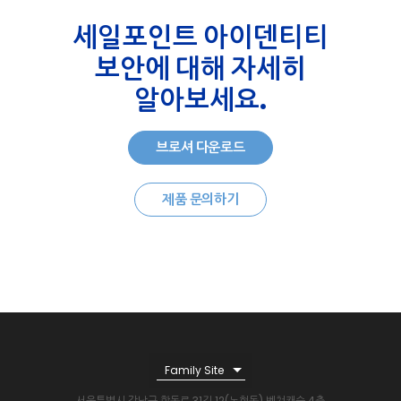
세일포인트 아이덴티티
보안에 대해 자세히
알아보세요.
브
로
셔
다
운
로
드
제
품
문
의
하
기
Family Site
서울특별시 강남구 학동로 31길 12(논현동) 벤쳐캐슬 4층