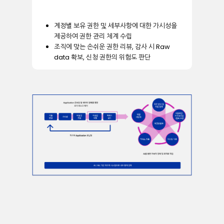
계정별
보유
권한
및
세부사항에
대한
가시성을
제공하여
권한
관리
체계
수립
조직에
맞는
손쉬운
권한
리뷰
,
감사
시
Raw
data
확보
,
신청
권한의
위험도
판단