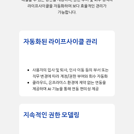
라이프
사이클을
자동화하여
보다
효율적인
관리가
가능합니다
.
자동화된 라이프사이클 관리
사용자의
입사
및
퇴사
,
인사
이동
등의
부서
또는
직무
변경에
따라
계정
/
권한
부여와
회수
자동화
클라우드
,
온프라미스
환경에
제약
없는
연동을
제공하며
AI
기능을
통해
연동
편의성
제공
지속적인 권한 모델링