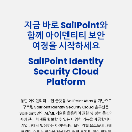
지금 바로 SailPoint와
함께 아이덴티티 보안
여정을 시작하세요
SailPoint Identity
Security Cloud
Platform
통합
아이덴티티
보안
플랫폼
SailPoint Atlas
를
기반으로
구축된
SailPoint Identity Security Cloud
솔루션은
,
SailPoint
만의
AI/ML
기술을
활용하여
권한
및
정책
중심의
계정
관리
체계를
확보할
수
있는
다양한
기능을
제공합니다
.
기업
내에서
발생하는
아이덴티티
보안
위협
요소들에
대해
해결할
수
있는
방안을
제공하며
,
권한
부여
및
회수
정책의