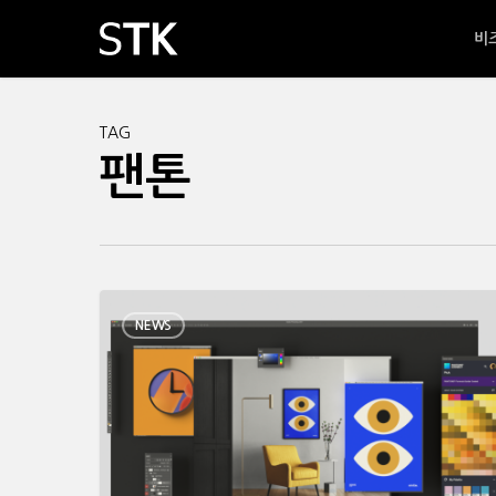
Skip
비
to
main
content
TAG
팬톤
NEWS